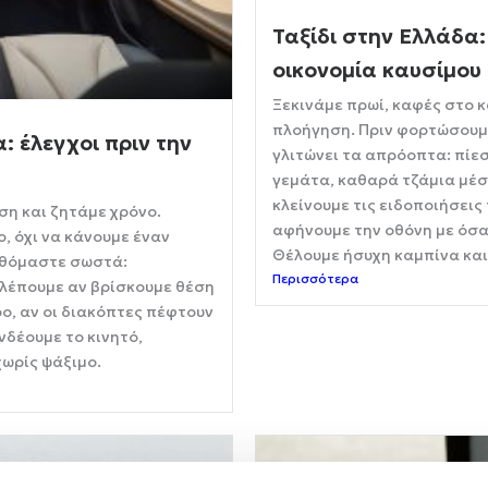
Ταξίδι στην Ελλάδα:
οικονομία καυσίμου
Ξεκινάμε πρωί, καφές στο 
πλοήγηση. Πριν φορτώσουμε
: έλεγχοι πριν την
γλιτώνει τα απρόοπτα: πίε
γεμάτα, καθαρά τζάμια μέσ
κλείνουμε τις ειδοποιήσεις
ση και ζητάμε χρόνο.
αφήνουμε την οθόνη με όσ
, όχι να κάνουμε έναν
Θέλουμε ήσυχη καμπίνα και
καθόμαστε σωστά:
Περισσότερα
Βλέπουμε αν βρίσκουμε θέση
ρο, αν οι διακόπτες πέφτουν
νδέουμε το κινητό,
χωρίς ψάξιμο.