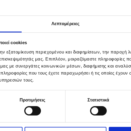
Λεπτομέρειες
οιεί cookies
την εξατομίκευση περιεχομένου και διαφημίσεων, την παροχή 
 επισκεψιμότητάς μας. Επιπλέον, μοιραζόμαστε πληροφορίες π
ό μας με συνεργάτες κοινωνικών μέσων, διαφήμισης και αναλύσ
 πληροφορίες που τους έχετε παραχωρήσει ή τις οποίες έχουν σ
υπηρεσιών τους.
Δόση ή διάρκεια; Ε
Προτιμήσεις
Στατιστικά
«ψιλά γράμματα»
λυμέσα και
Όταν αποφασίζουμε πώς θα
στοιχεία καθορίζουν την εμ