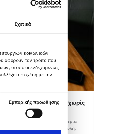
Σχετικά
λειτουργιών κοινωνικών
ου αφορούν τον τρόπο που
εων, οι οποίοι ενδεχομένως
υλλέξει σε σχέση με την
πιλέγεις χρηματοδότηση χωρίς
Εμπορικής προώθησης
 αποκτήσουμε ένα αυτοκίνητο, τρία
πειρία μας: επιτόκιο, προκαταβολή,